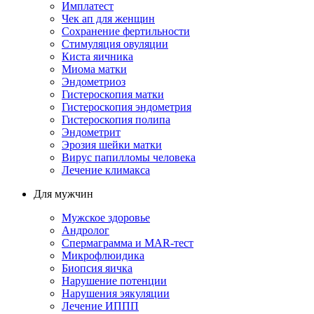
Имплатест
Чек ап для женщин
Сохранение фертильности
Стимуляция овуляции
Киста яичника
Миома матки
Эндометриоз
Гистероскопия матки
Гистероскопия эндометрия
Гистероскопия полипа
Эндометрит
Эрозия шейки матки
Вирус папилломы человека
Лечение климакса
Для мужчин
Мужское здоровье
Андролог
Спермаграмма и МАR-тест
Микрофлюидика
Биопсия яичка
Нарушение потенции
Нарушения эякуляции
Лечение ИППП