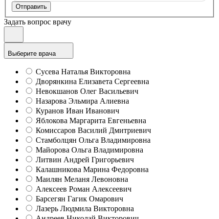
Отправить
Задать вопрос врачу
Выберите врача
Сусева Наталья Викторовна
Дворянкина Елизавета Сергеевна
Невокшанов Олег Васильевич
Назарова Эльмира Алиевна
Куранов Иван Иванович
Яблокова Маргарита Евгеньевна
Комиссаров Василий Дмитриевич
Стамболцян Ольга Владимировна
Майорова Ольга Владимировна
Литвин Андрей Григорьевич
Калашникова Марина Федоровна
Маилян Меланя Левоновна
Алексеев Роман Алексеевич
Барсегян Гагик Омарович
Лазерь Людмила Викторовна
Андреев Николай Викторович