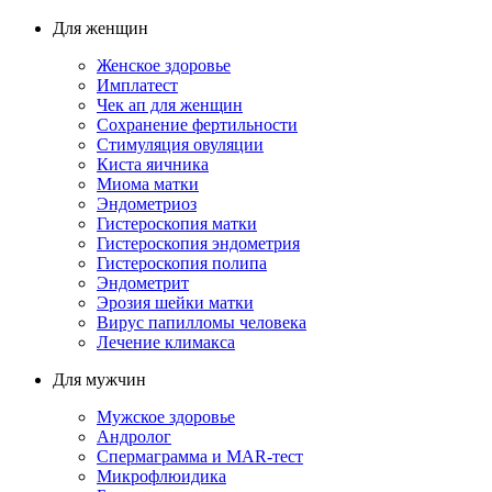
Для женщин
Женское здоровье
Имплатест
Чек ап для женщин
Сохранение фертильности
Стимуляция овуляции
Киста яичника
Миома матки
Эндометриоз
Гистероскопия матки
Гистероскопия эндометрия
Гистероскопия полипа
Эндометрит
Эрозия шейки матки
Вирус папилломы человека
Лечение климакса
Для мужчин
Мужское здоровье
Андролог
Спермаграмма и МАR-тест
Микрофлюидика