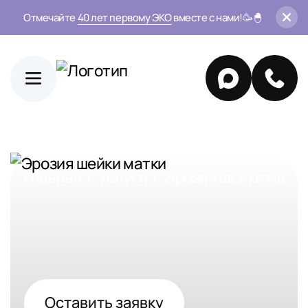
Отмечайте
40 лет первому ЭКО
вместе с нами!🥳🐣
Главная
Услуги
Эрозия шейки матк
Оставить заявку