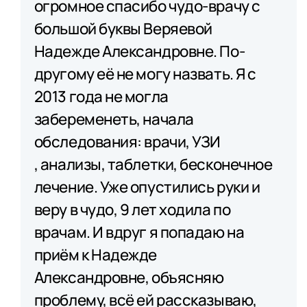
огромное спасибо чудо-врачу с
большой буквы Веряевой
Надежде Александровне. По-
другому её не могу назвать. Я с
2013 года не могла
забеременеть, начала
обследования: врачи, УЗИ​
, анализы​, таблетки, бесконечное
лечение. Уже опустились руки и
веру в чудо, 9 лет ходила по
врачам. И вдруг я попадаю на
приём к Надежде
Александровне, объясняю
проблему, всё ей рассказываю,