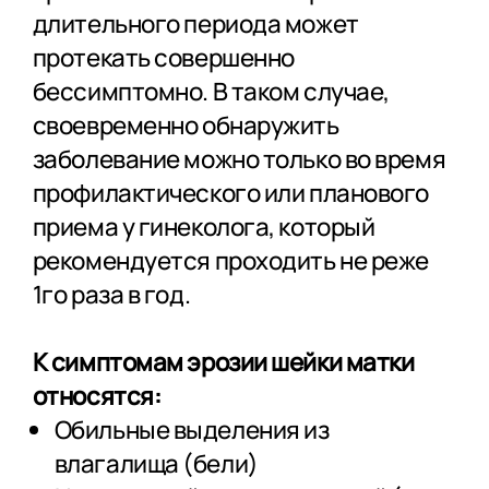
длительного периода может
протекать совершенно
бессимптомно. В таком случае,
своевременно обнаружить
заболевание можно только во время
профилактического или планового
приема у гинеколога, который
рекомендуется проходить не реже
1го раза в год.
К симптомам эрозии шейки матки
относятся:
Обильные выделения из
влагалища (бели)