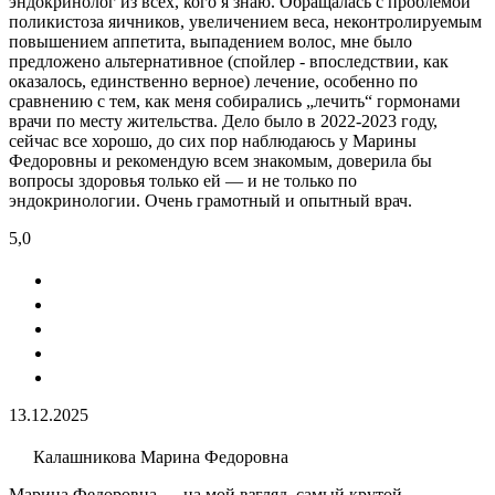
эндокринолог из всех, кого я знаю. Обращалась с проблемой
поликистоза яичников, увеличением веса, неконтролируемым
повышением аппетита, выпадением волос, мне было
предложено альтернативное (спойлер - впоследствии, как
оказалось, единственно верное) лечение, особенно по
сравнению с тем, как меня собирались „лечить“ гормонами
врачи по месту жительства. Дело было в 2022-2023 году,
сейчас все хорошо, до сих пор наблюдаюсь у Марины
Федоровны и рекомендую всем знакомым, доверила бы
вопросы здоровья только ей — и не только по
эндокринологии. Очень грамотный и опытный врач.
5,0
13.12.2025
Калашникова Марина Федоровна
Марина Федоровна — на мой взгляд, самый крутой