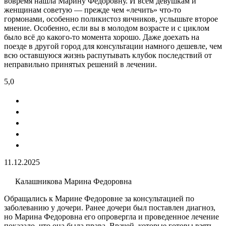
вовремя нашла Марину Федоровну. И всем девушкам и
женщинам советую — прежде чем «лечить» что-то
гормонами, особенно поликистоз яичников, услышьте второе
мнение. Особенно, если вы в молодом возрасте и с циклом
было всё до какого-то момента хорошо. Даже доехать на
поезде в другой город для консультации намного дешевле, чем
всю оставшуюся жизнь распутывать клубок последствий от
неправильно принятых решений в лечении.
5,0
11.12.2025
Калашникова Марина Федоровна
Обращались к Марине Федоровне за консультацией по
заболеванию у дочери. Ранее дочери был поставлен диагноз,
но Марина Федоровна его опровергла и проведенное лечение
показало, что она была права. Врачей, которые готовы взять