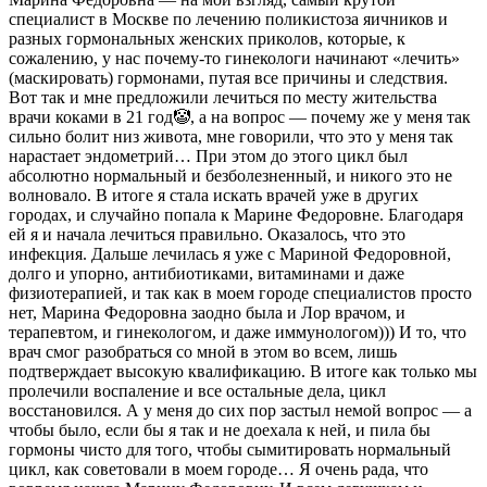
специалист в Москве по лечению поликистоза яичников и
разных гормональных женских приколов, которые, к
сожалению, у нас почему-то гинекологи начинают «лечить»
(маскировать) гормонами, путая все причины и следствия.
Вот так и мне предложили лечиться по месту жительства
врачи коками в 21 год🤡, а на вопрос — почему же у меня так
сильно болит низ живота, мне говорили, что это у меня так
нарастает эндометрий… При этом до этого цикл был
абсолютно нормальный и безболезненный, и никого это не
волновало. В итоге я стала искать врачей уже в других
городах, и случайно попала к Марине Федоровне. Благодаря
ей я и начала лечиться правильно. Оказалось, что это
инфекция. Дальше лечилась я уже с Мариной Федоровной,
долго и упорно, антибиотиками, витаминами и даже
физиотерапией, и так как в моем городе специалистов просто
нет, Марина Федоровна заодно была и Лор врачом, и
терапевтом, и гинекологом, и даже иммунологом))) И то, что
врач смог разобраться со мной в этом во всем, лишь
подтверждает высокую квалификацию. В итоге как только мы
пролечили воспаление и все остальные дела, цикл
восстановился. А у меня до сих пор застыл немой вопрос — а
чтобы было, если бы я так и не доехала к ней, и пила бы
гормоны чисто для того, чтобы сымитировать нормальный
цикл, как советовали в моем городе… Я очень рада, что