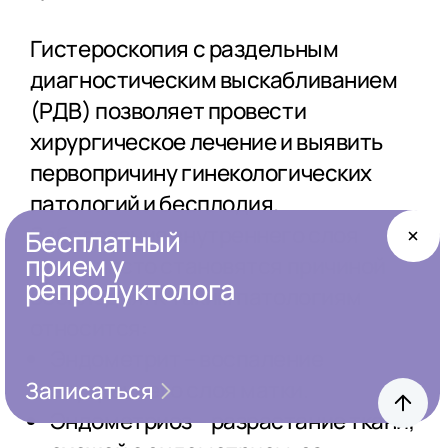
Гистероскопия с раздельным
диагностическим выскабливанием
(РДВ) позволяет провести
хирургическое лечение и выявить
первопричину гинекологических
патологий и бесплодия.
Заболевания внутреннего слоя
Бесплатный
прием у
матки часто становятся причиной
репродуктолога
бесплодия. К таким патологиям
относится:
Эндометрит – воспаление
внутреннего слоя матки.
Записаться
Эндометриоз – разрастание ткани,