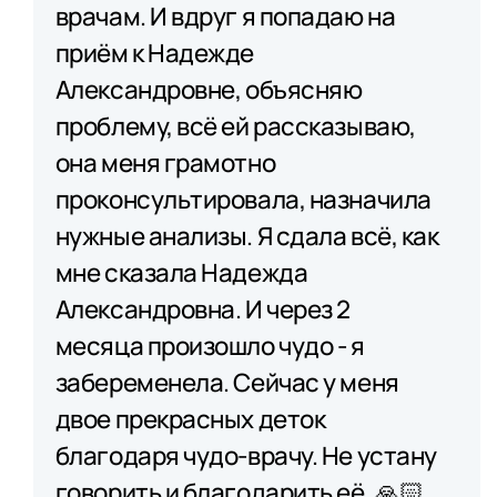
врачам. И вдруг я попадаю на
приём к Надежде
Александровне, объясняю
проблему, всё ей рассказываю,
она меня грамотно
проконсультировала, назначила
нужные анализы. Я сдала всё, как
мне сказала Надежда
Александровна. И через 2
месяца произошло чудо - я
забеременела. Сейчас у меня
двое прекрасных деток
благодаря чудо-врачу. Не устану
говорить и благодарить её. 🙏🏻