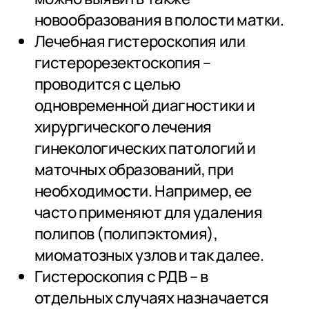
новообразования в полости матки.
Лечебная гистероскопия или
гистерорезектоскопия –
проводится с целью
одновременной диагностики и
хирургического лечения
гинекологических патологий и
маточных образований, при
необходимости. Например, ее
часто применяют для удаления
полипов (полипэктомия),
миоматозных узлов и так далее.
Гистероскопия с РДВ – в
отдельных случаях назначается