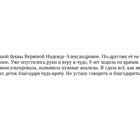
ьшой буквы Веряевой Надежде Александровне. По-другому её не мо
чение. Уже опустились руки и веру в чудо, 9 лет ходила по врач
консультировала, назначила нужные анализы. Я сдала всё, как м
х деток благодаря чудо-врачу. Не устану говорить и благодарить 