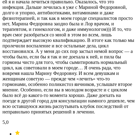
ей я и начала лечиться правильно. Оказалось, что это
инфекция. Дальше лечилась я уже с Мариной Федоровной,
долго и упорно, антибиотиками, витаминами и даже
физиотерапией, и так как в моем городе специалистов просто
нет, Марина Федоровна заодно была и Лор врачом, и
терапевтом, и гинекологом, и даже иммунологом))) И то, что
врач смог разобраться со мной в этом во всем, лишь
подтверждает высокую квалификацию. В итоге как только мы
пролечили воспаление и все остальные дела, цикл
восстановился. А у меня до сих пор застыл немой вопрос — а
чтобы было, если бы я так и не доехала к ней, и пила бы
гормоны чисто для того, чтобы сымитировать нормальный
цикл, как советовали в моем городе… Я очень рада, что
вовремя нашла Марину Федоровну. И всем девушкам и
женщинам советую — прежде чем «лечить» что-то
гормонами, особенно поликистоз яичников, услышьте второе
мнение. Особенно, если вы в молодом возрасте и с циклом
было всё до какого-то момента хорошо. Даже доехать на
поезде в другой город для консультации намного дешевле, чем
всю оставшуюся жизнь распутывать клубок последствий от
неправильно принятых решений в лечении.
5,0