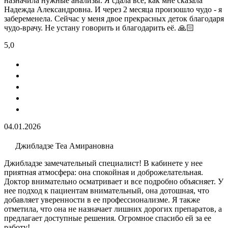
назначила нужные анализы. Я сдала всё, как мне сказала
Надежда Александровна. И через 2 месяца произошло чудо - я
забеременела. Сейчас у меня двое прекрасных деток благодаря
чудо-врачу. Не устану говорить и благодарить её. 🙏🏻
5,0
04.01.2026
Джибладзе Теа Амирановна
Джибладзе замечательный специалист! В кабинете у нее
приятная атмосфера: она спокойная и доброжелательная.
Доктор внимательно осматривает и все подробно объясняет. У
нее подход к пациентам внимательный, она дотошная, что
добавляет уверенности в ее профессионализме. Я также
отметила, что она не назначает лишних дорогих препаратов, а
предлагает доступные решения. Огромное спасибо ей за ее
работу!