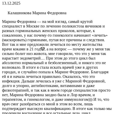
13.12.2025
Калашникова Марина Федоровна
Марина Федоровна — на мой взгляд, самый крутой
специалист в Москве по лечению поликистоза яичников и
разных гормональных женских приколов, которые, к
сожалению, у нас почему-то гинекологи начинают «лечить»
(маскировать) гормонами, путая все причины и следствия.
Вот так и мне предложили лечиться по месту жительства
врачи коками в 21 год🤡, а на вопрос — почему же у меня так
сильно болит низ живота, мне говорили, что это у меня так
нарастает эндометрий… При этом до этого цикл был
абсолютно нормальный и безболезненный, и никого это не
волновало. В итоге я стала искать врачей уже в других
городах, и случайно попала к Марине Федоровне. Благодаря
ей я и начала лечиться правильно. Оказалось, что это
инфекция. Дальше лечилась я уже с Мариной Федоровной,
долго и упорно, антибиотиками, витаминами и даже
физиотерапией, и так как в моем городе специалистов просто
нет, Марина Федоровна заодно была и Лор врачом, и
терапевтом, и гинекологом, и даже иммунологом))) И то, что
врач смог разобраться со мной в этом во всем, лишь
подтверждает высокую квалификацию. В итоге как только мы
пролечили воспаление и все остальные дела, цикл