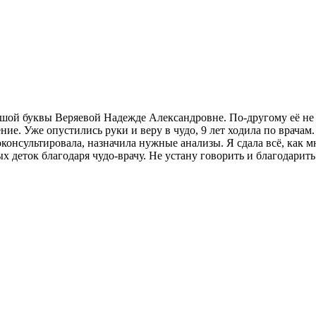
ьшой буквы Веряевой Надежде Александровне. По-другому её не мо
чение. Уже опустились руки и веру в чудо, 9 лет ходила по врач
консультировала, назначила нужные анализы. Я сдала всё, как м
х деток благодаря чудо-врачу. Не устану говорить и благодарить 