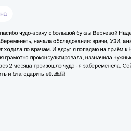
вна
спасибо чудо-врачу с большой буквы Веряевой Над
абеременеть, начала обследования: врачи, УЗИ​, ан
лет ходила по врачам. И вдруг я попадаю на приём 
ня грамотно проконсультировала, назначила нужные
ез 2 месяца произошло чудо - я забеременела. Се
ть и благодарить её. 🙏🏻