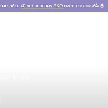
тмечайте
40 лет первому ЭКО
вместе с нами!🥳🐣
я диагностика)