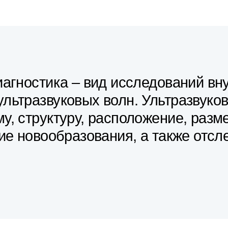
иагностика – вид исследований вн
льтразвуковых волн. Ультразвуко
у, структуру, расположение, разм
чие новообразования, а также отс