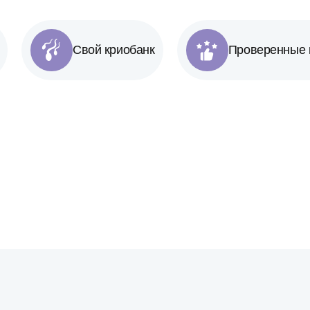
Свой криобанк
Проверенные 