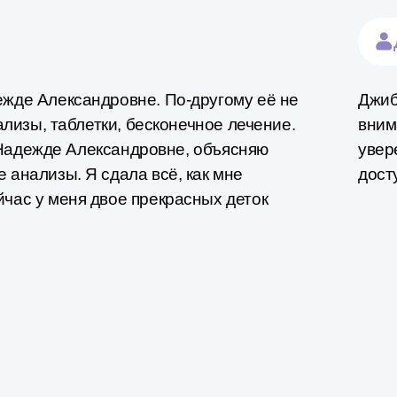
ежде Александровне. По-другому её не
Джиб
ализы​, таблетки, бесконечное лечение.
вним
к Надежде Александровне, объясняю
увер
 анализы. Я сдала всё, как мне
дост
йчас у меня двое прекрасных деток