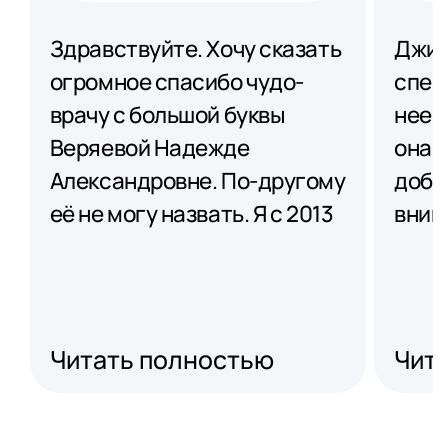
Здравствуйте. Хочу сказать
Джиб
огромное спасибо чудо-
спец
врачу с большой буквы
нее 
Веряевой Надежде
она 
Александровне. По-другому
добр
её не могу назвать. Я с 2013
вним
года не могла
все 
забеременеть, начала
нее 
обследования: врачи, УЗИ​
вним
, анализы​, таблетки,
дото
Читать полностью
Чит
бесконечное лечение. Уже
увер
опустились руки и веру в
проф
чудо, 9 лет ходила по
отме