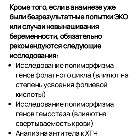
Кроме того, если в анамнезе уже
были безрезультатные попытки ЭКО
или случаи невынашивания
беременности, обязательно
рекомендуются следующие
исследования:
Исследование полиморфизма
генов фолатного цикла (влияют на
степень усвоения фолиевой
кислоты)
Исследование полиморфизма
генов гемостаза (влияютна
свертываемость крови)
Анализ на антитела к ХГЧ