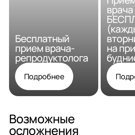
Прием
врача
БЕСП
(кажд
Бесплатный
вторни
прием врача-
на пр
репродуктолога
будни
Подробнее
Подр
Возможные
осложнения