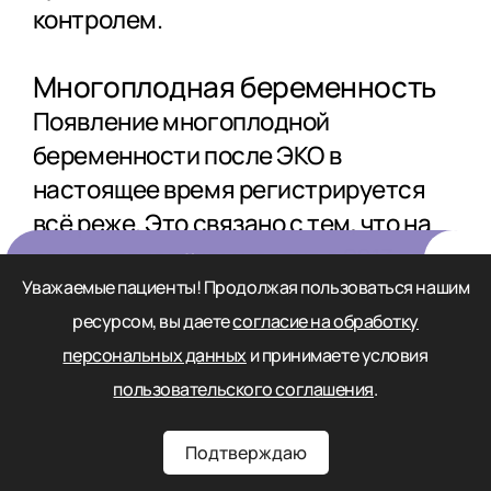
контролем.
Многоплодная беременность
Появление многоплодной
беременности после ЭКО в
настоящее время регистрируется
всё реже. Это связано с тем, что на
законодательном уровне с 2013 года
Бесплатный
прием у
ограничено число эмбрионов,
Уважаемые пациенты! Продолжая пользоваться нашим
репродуктолога
одновременно переносимых в
ресурсом, вы даете
согласие на обработку
полость матки. Тем не менее, число
персональных данных
и принимаете условия
беременностей двойней после ЭКО
пользовательского соглашения
.
выше, чем при естественной
Записаться
Подтверждаю
беременности. Многоплодная