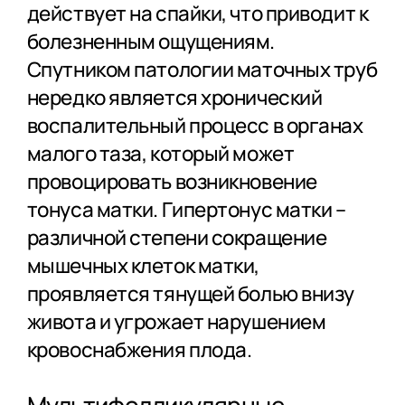
действует на спайки, что приводит к
болезненным ощущениям.
Спутником патологии маточных труб
нередко является хронический
воспалительный процесс в органах
малого таза, который может
провоцировать возникновение
тонуса матки. Гипертонус матки –
различной степени сокращение
мышечных клеток матки,
проявляется тянущей болью внизу
живота и угрожает нарушением
кровоснабжения плода.
Мультифолликулярные