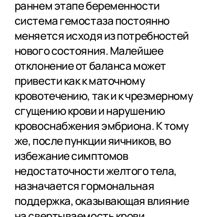
раннем этапе беременности
система гемостаза постоянно
меняется исходя из потребностей
нового состояния. Малейшее
отклонение от баланса может
привести как к маточному
кровотечению, так и к чрезмерному
сгущению крови и нарушению
кровоснабжения эмбриона. К тому
же, после пункции яичников, во
избежание симптомов
недостаточности желтого тела,
назначается гормональная
поддержка, оказывающая влияние
на свертываемость крови.