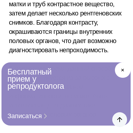
матки и труб контрастное вещество,
затем делает несколько рентгеновских
снимков. Благодаря контрасту,
окрашиваются границы внутренних
половых органов, что дает возможно
диагностировать непроходимость.
В последнее время данный способ
Бесплатный
редко практикуется из-за высокого
прием у
репродуктолога
риска облучения и низкой
информативности, но может быть
использован для диагностики
туберкулеза половых органов.
Записаться