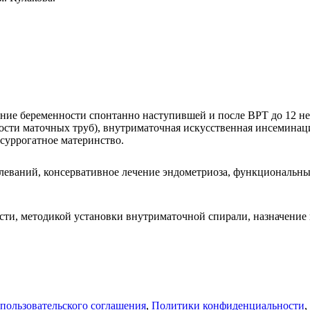
ение беременности спонтанно наступившей и после ВРТ до 12 нед
ости маточных труб), внутриматочная искусственная инсеминац
 суррогатное материнство.
еваний, консервативное лечение эндометриоза, функциональны
ти, методикой установки внутриматочной спирали, назначение
пользовательского соглашения
,
Политики конфиденциальности
,