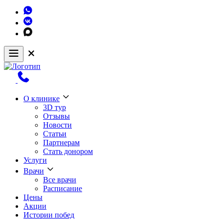
О клинике
3D тур
Отзывы
Новости
Статьи
Партнерам
Стать донором
Услуги
Врачи
Все врачи
Расписание
Цены
Акции
Истории побед