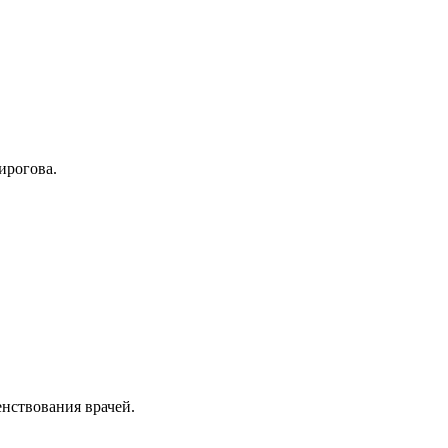
ирогова.
енствования врачей.