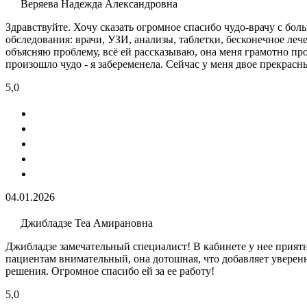
Веряева Надежда Александровна
Здравствуйте. Хочу сказать огромное спасибо чудо-врачу с бол
обследования: врачи, УЗИ​, анализы​, таблетки, бесконечное ле
объясняю проблему, всё ей рассказываю, она меня грамотно про
произошло чудо - я забеременела. Сейчас у меня двое прекрасны
5,0
04.01.2026
Джибладзе Теа Амирановна
Джибладзе замечательный специалист! В кабинете у нее приятн
пациентам внимательный, она дотошная, что добавляет уверенн
решения. Огромное спасибо ей за ее работу!
5,0