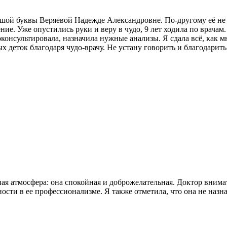
ьшой буквы Веряевой Надежде Александровне. По-другому её не мо
чение. Уже опустились руки и веру в чудо, 9 лет ходила по врач
консультировала, назначила нужные анализы. Я сдала всё, как м
х деток благодаря чудо-врачу. Не устану говорить и благодарить 
ая атмосфера: она спокойная и доброжелательная. Доктор внимат
ости в ее профессионализме. Я также отметила, что она не назн