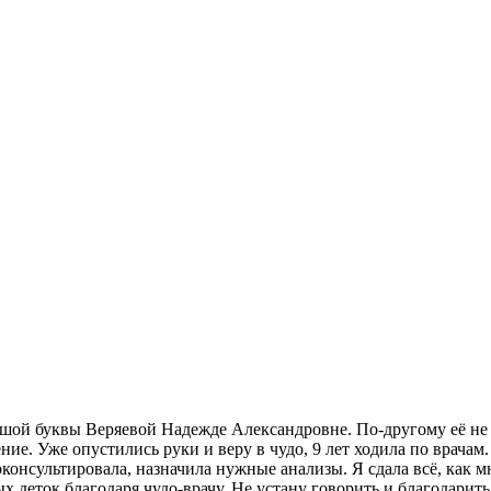
ьшой буквы Веряевой Надежде Александровне. По-другому её не мо
чение. Уже опустились руки и веру в чудо, 9 лет ходила по врач
консультировала, назначила нужные анализы. Я сдала всё, как м
х деток благодаря чудо-врачу. Не устану говорить и благодарить 