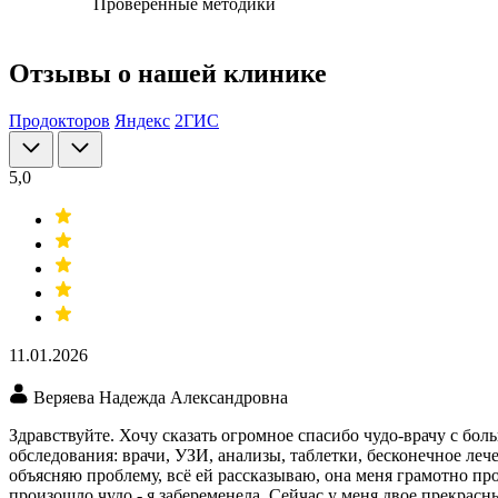
Проверенные методики
Отзывы о нашей клинике
Продокторов
Яндекс
2ГИС
5,0
11.01.2026
Веряева Надежда Александровна
Здравствуйте. Хочу сказать огромное спасибо чудо-врачу с бол
обследования: врачи, УЗИ​, анализы​, таблетки, бесконечное ле
объясняю проблему, всё ей рассказываю, она меня грамотно про
произошло чудо - я забеременела. Сейчас у меня двое прекрасны