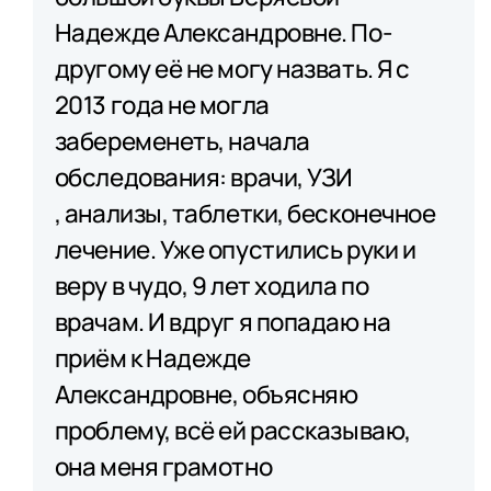
Надежде Александровне. По-
другому её не могу назвать. Я с
2013 года не могла
забеременеть, начала
обследования: врачи, УЗИ​
, анализы​, таблетки, бесконечное
лечение. Уже опустились руки и
веру в чудо, 9 лет ходила по
врачам. И вдруг я попадаю на
приём к Надежде
Александровне, объясняю
проблему, всё ей рассказываю,
она меня грамотно