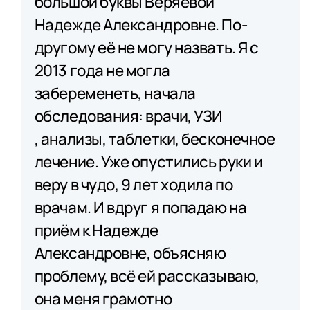
большой буквы Веряевой
Надежде Александровне. По-
другому её не могу назвать. Я с
2013 года не могла
забеременеть, начала
обследования: врачи, УЗИ​
, анализы​, таблетки, бесконечное
лечение. Уже опустились руки и
веру в чудо, 9 лет ходила по
врачам. И вдруг я попадаю на
приём к Надежде
Александровне, объясняю
проблему, всё ей рассказываю,
она меня грамотно