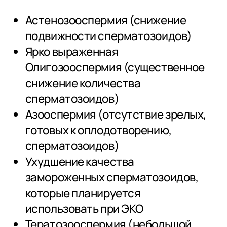
Астенозооспермия (снижение
подвижности сперматозоидов)
Ярко выраженная
Олигозооспермия (существенное
снижение количества
сперматозоидов)
Азооспермия (отсутствие зрелых,
готовых к оплодотворению,
сперматозоидов)
Ухудшение качества
замороженных сперматозоидов,
которые планируется
использовать при ЭКО
Тератозооспермия (небольшой