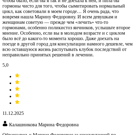
чтобы было, если бы я так и не доехала к ней, и пила бы
гормоны чисто для того, чтобы сымитировать нормальный
цикл, как советовали в моем городе… Я очень рада, что
вовремя нашла Марину Федоровну. И всем девушкам и
женщинам советую — прежде чем «лечить» что-то
гормонами, особенно поликистоз яичников, услышьте второе
мнение. Особенно, если вы в молодом возрасте и с циклом
было всё до какого-то момента хорошо. Даже доехать на
поезде в другой город для консультации намного дешевле, чем
всю оставшуюся жизнь распутывать клубок последствий от
неправильно принятых решений в лечении.
5,0
11.12.2025
Калашникова Марина Федоровна
Обращались к Марине Федоровне за консультацией по