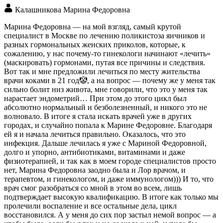
Калашникова Марина Федоровна
Марина Федоровна — на мой взгляд, самый крутой
специалист в Москве по лечению поликистоза яичников и
разных гормональных женских приколов, которые, к
сожалению, у нас почему-то гинекологи начинают «лечить»
(маскировать) гормонами, путая все причины и следствия.
Вот так и мне предложили лечиться по месту жительства
врачи коками в 21 год🤡, а на вопрос — почему же у меня так
сильно болит низ живота, мне говорили, что это у меня так
нарастает эндометрий… При этом до этого цикл был
абсолютно нормальный и безболезненный, и никого это не
волновало. В итоге я стала искать врачей уже в других
городах, и случайно попала к Марине Федоровне. Благодаря
ей я и начала лечиться правильно. Оказалось, что это
инфекция. Дальше лечилась я уже с Мариной Федоровной,
долго и упорно, антибиотиками, витаминами и даже
физиотерапией, и так как в моем городе специалистов просто
нет, Марина Федоровна заодно была и Лор врачом, и
терапевтом, и гинекологом, и даже иммунологом))) И то, что
врач смог разобраться со мной в этом во всем, лишь
подтверждает высокую квалификацию. В итоге как только мы
пролечили воспаление и все остальные дела, цикл
восстановился. А у меня до сих пор застыл немой вопрос — а