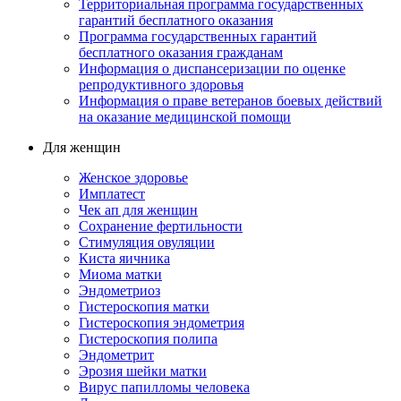
Территориальная программа государственных
гарантий бесплатного оказания
Программа государственных гарантий
бесплатного оказания гражданам
Информация о диспансеризации по оценке
репродуктивного здоровья
Информация о праве ветеранов боевых действий
на оказание медицинской помощи
Для женщин
Женское здоровье
Имплатест
Чек ап для женщин
Сохранение фертильности
Стимуляция овуляции
Киста яичника
Миома матки
Эндометриоз
Гистероскопия матки
Гистероскопия эндометрия
Гистероскопия полипа
Эндометрит
Эрозия шейки матки
Вирус папилломы человека