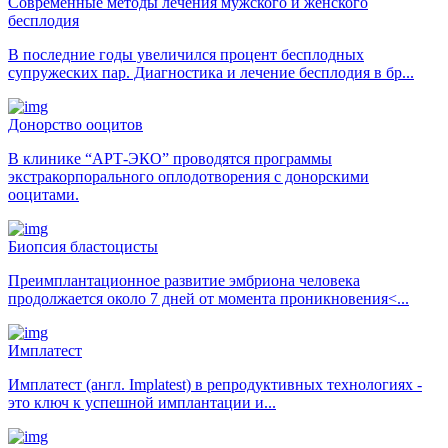
Современные методы лечения мужского и женского
бесплодия
В последние годы увеличился процент бесплодных
супружеских пар. Диагностика и лечение бесплодия в бр...
Донорство ооцитов
В клинике “АРТ-ЭКО” проводятся программы
экстракорпорального оплодотворения с донорскими
ооцитами.
Биопсия бластоцисты
Преимплантационное развитие эмбриона человека
продолжается около 7 дней от момента проникновения<...
Имплатест
Имплатест (англ. Implatest) в репродуктивных технологиях -
это ключ к успешной имплантации и...