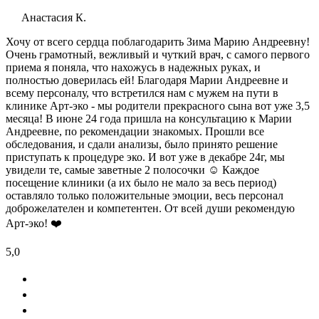
Анастасия К.
Хочу от всего сердца поблагодарить Зима Марию Андреевну!
Очень грамотный, вежливый и чуткий врач, с самого первого
приема я поняла, что нахожусь в надежных руках, и
полностью доверилась ей! Благодаря Марии Андреевне и
всему персоналу, что встретился нам с мужем на пути в
клинике Арт-эко - мы родители прекрасного сына вот уже 3,5
месяца! В июне 24 года пришла на консультацию к Марии
Андреевне, по рекомендации знакомых. Прошли все
обследования, и сдали анализы, было принято решение
приступать к процедуре эко. И вот уже в декабре 24г, мы
увидели те, самые заветные 2 полосочки ☺️ Каждое
посещение клиники (а их было не мало за весь период)
оставляло только положительные эмоции, весь персонал
доброжелателен и компетентен. От всей души рекомендую
Арт-эко! ❤️
5,0