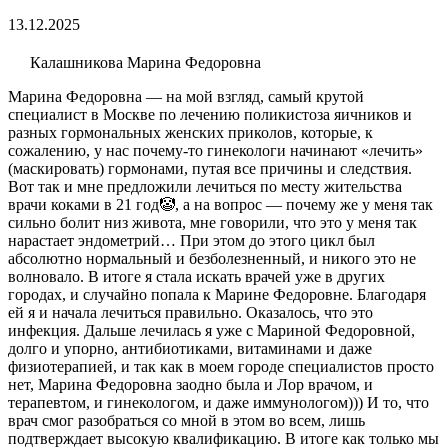
13.12.2025
Калашникова Марина Федоровна
Марина Федоровна — на мой взгляд, самый крутой
специалист в Москве по лечению поликистоза яичников и
разных гормональных женских приколов, которые, к
сожалению, у нас почему-то гинекологи начинают «лечить»
(маскировать) гормонами, путая все причины и следствия.
Вот так и мне предложили лечиться по месту жительства
врачи коками в 21 год🤡, а на вопрос — почему же у меня так
сильно болит низ живота, мне говорили, что это у меня так
нарастает эндометрий… При этом до этого цикл был
абсолютно нормальный и безболезненный, и никого это не
волновало. В итоге я стала искать врачей уже в других
городах, и случайно попала к Марине Федоровне. Благодаря
ей я и начала лечиться правильно. Оказалось, что это
инфекция. Дальше лечилась я уже с Мариной Федоровной,
долго и упорно, антибиотиками, витаминами и даже
физиотерапией, и так как в моем городе специалистов просто
нет, Марина Федоровна заодно была и Лор врачом, и
терапевтом, и гинекологом, и даже иммунологом))) И то, что
врач смог разобраться со мной в этом во всем, лишь
подтверждает высокую квалификацию. В итоге как только мы