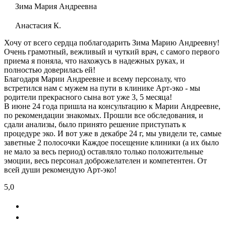
Зима Мария Андреевна
Анастасия К.
Хочу от всего сердца поблагодарить Зима Марию Андреевну!
Очень грамотный, вежливый и чуткий врач, с самого первого
приема я поняла, что нахожусь в надежных руках, и
полностью доверилась ей!
Благодаря Марии Андреевне и всему персоналу, что
встретился нам с мужем на пути в клинике Арт-эко - мы
родители прекрасного сына вот уже 3, 5 месяца!
В июне 24 года пришла на консультацию к Марии Андреевне,
по рекомендации знакомых. Прошли все обследования, и
сдали анализы, было принято решение приступать к
процедуре эко. И вот уже в декабре 24 г, мы увидели те, самые
заветные 2 полосочки Каждое посещение клиники (а их было
не мало за весь период) оставляло только положительные
эмоции, весь персонал доброжелателен и компетентен. От
всей души рекомендую Арт-эко!
5,0